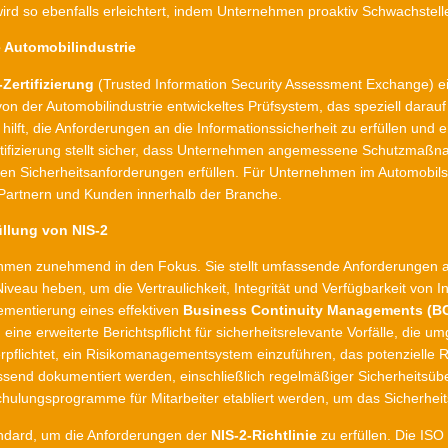
 wird so ebenfalls erleichtert, indem Unternehmen proaktiv Schwachst
e Automobilindustrie
Zertifizierung
(Trusted Information Security Assessment Exchange) ei
 von der Automobilindustrie entwickeltes Prüfsystem, das speziell darau
hilft, die Anforderungen an die Informationssicherheit zu erfüllen un
ifizierung stellt sicher, dass Unternehmen angemessene Schutzmaßna
en Sicherheitsanforderungen erfüllen. Für Unternehmen im Automobilsek
Partnern und Kunden innerhalb der Branche.
üllung von NIS-2
ehmen zunehmend in den Fokus. Sie stellt umfassende Anforderungen a
eau heben, um die Vertraulichkeit, Integrität und Verfügbarkeit von 
ementierung eines effektiven
Business Continuity Managements (B
m eine erweiterte Berichtspflicht für sicherheitsrelevante Vorfälle, di
flichtet, ein Risikomanagementsystem einzuführen, das potenzielle Ri
end dokumentiert werden, einschließlich regelmäßiger Sicherheitsüb
Schulungsprogramme für Mitarbeiter etabliert werden, um das Sicherhei
tandard, um die Anforderungen der
NIS-2-Richtlinie
zu erfüllen. Die ISO