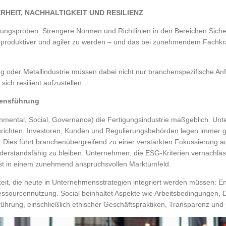
RHEIT, NACHHALTIGKEIT UND RESILIENZ
ungsproben. Strengere Normen und Richtlinien in den Bereichen Sicher
, produktiver und agiler zu werden – und das bei zunehmendem Fachk
ung oder Metallindustrie müssen dabei nicht nur branchenspezifische An
ch resilient aufzustellen.
mensführung
nmental, Social, Governance) die Fertigungsindustrie maßgeblich. Unt
urichten. Investoren, Kunden und Regulierungsbehörden legen immer gr
 Dies führt branchenübergreifend zu einer verstärkten Fokussierung au
derstandsfähig zu bleiben. Unternehmen, die ESG-Kriterien vernachlässi
st in einem zunehmend anspruchsvollen Marktumfeld.
eit, die heute in Unternehmensstrategien integriert werden müssen: En
sourcennutzung. Social beinhaltet Aspekte wie Arbeitsbedingungen, Di
ührung, einschließlich ethischer Geschäftspraktiken, Transparenz und