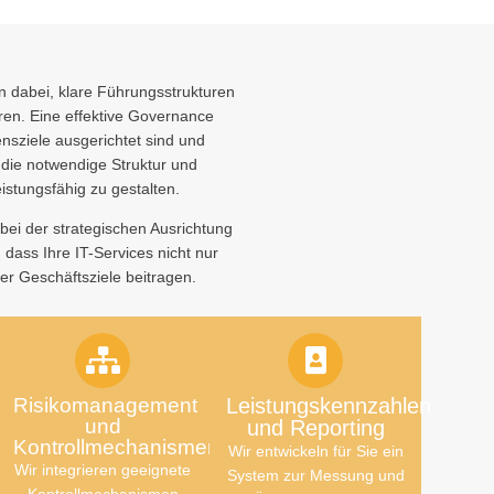
 dabei, klare Führungsstrukturen
ren. Eine effektive Governance
mensziele ausgerichtet sind und
 die notwendige Struktur und
istungsfähig zu gestalten.
ei der strategischen Ausrichtung
 dass Ihre IT-Services nicht nur
rer Geschäftsziele beitragen.
Risikomanagement
Leistungskennzahlen
und
und Reporting
Kontrollmechanismen
Wir entwickeln für Sie ein
Wir integrieren geeignete
System zur Messung und
Kontrollmechanismen