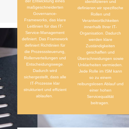
der Entwicklung eines
identifizieren und
maßgeschneiderten
definieren wir spezifische
Governance
-
Rollen und
Frameworks, das klare
Verantwortlichkeiten
Leitlinien für das IT-
innerhalb Ihrer IT-
Service-Management
Organisation. Dadurch
definiert. Das Framework
werden klare
definiert Richtlinien für
Zuständigkeiten
die Prozesssteuerung,
geschaffen und
Rollenverteilungen und
Überschneidungen sowie
Entscheidungswege.
Unklarheiten vermieden.
Dadurch wird
Jede Rolle im ISM kann
sichergestellt, dass alle
so zu einem
IT-Prozesse klar
reibungslosen Ablauf und
strukturiert und effizient
einer hohen
ablaufen.
Servicequalität
beitragen.